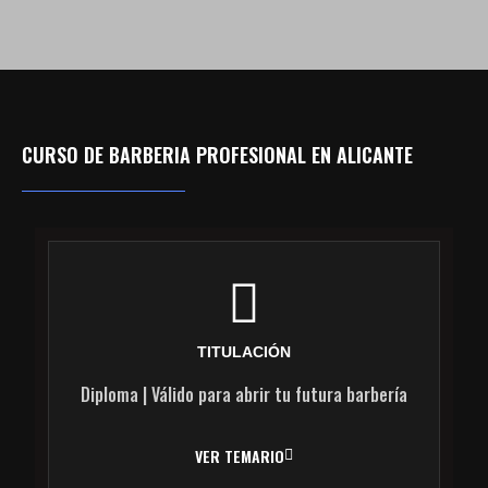
FORMACIÓN PROFESIONAL
EN BARBERÍA
CURSO DE BARBERIA PROFESIONAL EN ALICANTE
CONVIÉRTETE EN BARBERO PROFESIONAL DESDE
CUALQUIER NIVEL. DIPLOMA OFICIAL INCLUIDO.
SOLICITAR INFORMACIÓN
TITULACIÓN
Diploma | Válido para abrir tu futura barbería
VER TEMARIO